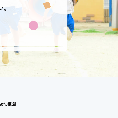
い。
高坂幼稚園