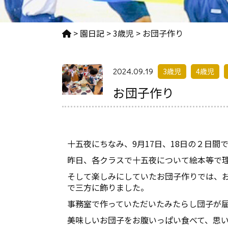
>
園日記
>
3歳児
>
お団子作り
2024.09.19
3歳児
4歳児
お団子作り
十五夜にちなみ、9月17日、18日の２日間
昨日、各クラスで十五夜について絵本等で
そして楽しみにしていたお団子作りでは、
で三方に飾りました。
事務室で作っていただいたみたらし団子が
美味しいお団子をお腹いっぱい食べて、思