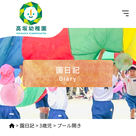
園日記
Diary
>
園日記
>
3歳児
>
プール開き