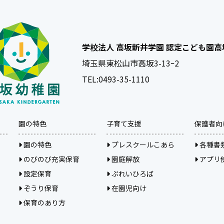
学校法人 高坂新井学園 認定こども園
埼玉県東松山市高坂3-13ｰ2
TEL:
0493-35-1110
園の特色
子育て支援
保護者向
園の特色
プレスクールこあら
各種書
のびのび充実保育
園庭解放
アプリ
設定保育
ぷれいひろば
ぞうり保育
在園児向け
保育のあり方