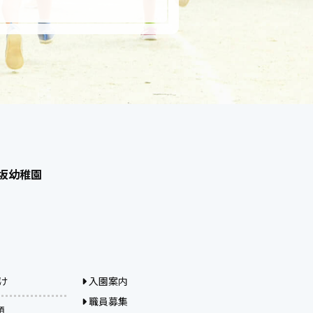
高坂幼稚園
け
入園案内
職員募集
類