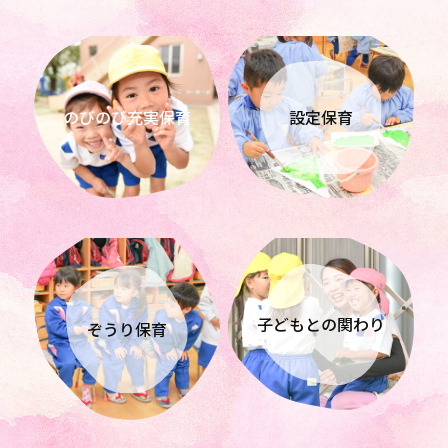
のびのび充実保育
設定保育
子どもとの関わり
ぞうり保育