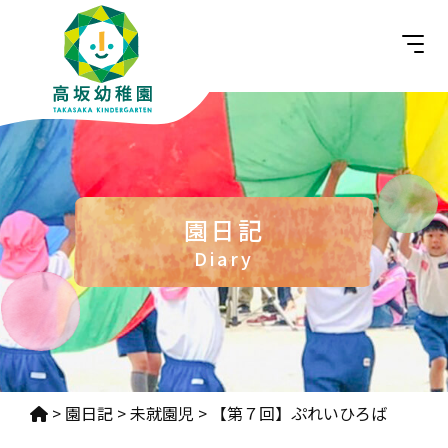
園日記
Diary
>
園日記
>
未就園児
>
【第７回】ぷれいひろば