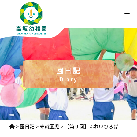
園日記
Diary
>
園日記
>
未就園児
>
【第９回】ぷれいひろば