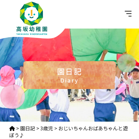
園日記
Diary
>
園日記
>
3歳児
>
おじいちゃんおばあちゃんと遊
ぼう♪