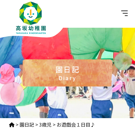
園日記
Diary
>
園日記
>
3歳児
>
お遊戯会１日目♪