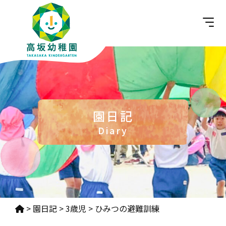
園日記
Diary
>
園日記
>
3歳児
>
ひみつの避難訓練