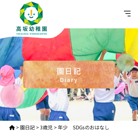
園日記
Diary
>
園日記
>
3歳児
>
年少 SDGsのおはなし