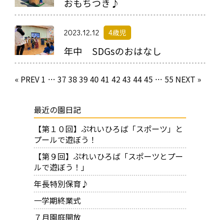
おもちつき♪
2023.12.12
4歳児
年中 SDGsのおはなし
« PREV
1
…
37
38
39
40
41
42
43
44
45
…
55
NEXT »
最近の園日記
【第１０回】ぷれいひろば「スポーツ」と
プールで遊ぼう！
【第９回】ぷれいひろば「スポーツとプー
ルで遊ぼう！」
年長特別保育♪
一学期終業式
７月園庭開放