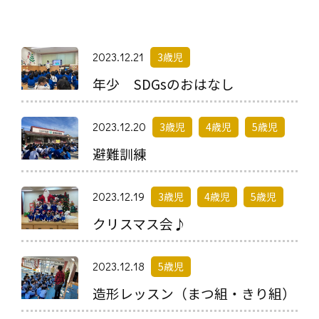
2023.12.21
3歳児
年少 SDGsのおはなし
2023.12.20
3歳児
4歳児
5歳児
避難訓練
2023.12.19
3歳児
4歳児
5歳児
クリスマス会♪
2023.12.18
5歳児
造形レッスン（まつ組・きり組）